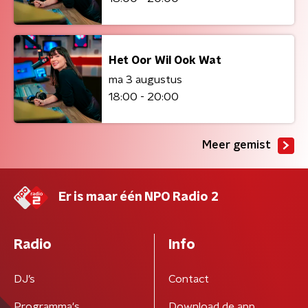
Het Oor Wil Ook Wat
ma 3 augustus
18:00 - 20:00
Meer gemist
Er is maar één NPO Radio 2
Radio
Info
DJ’s
Contact
Programma's
Download de app