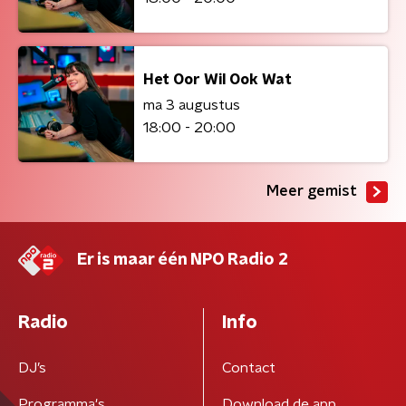
Het Oor Wil Ook Wat
ma 3 augustus
18:00 - 20:00
Meer gemist
Er is maar één NPO Radio 2
Radio
Info
DJ’s
Contact
Programma's
Download de app