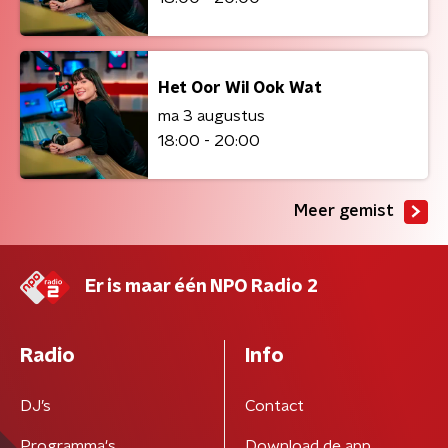
Het Oor Wil Ook Wat
ma 3 augustus
18:00 - 20:00
Meer gemist
Er is maar één NPO Radio 2
Radio
Info
DJ’s
Contact
Programma's
Download de app