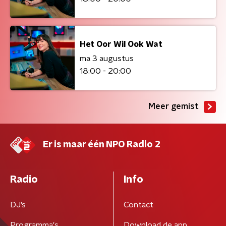
Het Oor Wil Ook Wat
ma 3 augustus
18:00 - 20:00
Meer gemist
Er is maar één NPO Radio 2
Radio
Info
DJ’s
Contact
Programma's
Download de app