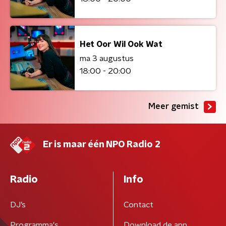
Het Oor Wil Ook Wat
ma 3 augustus
18:00 - 20:00
Meer gemist
Er is maar één NPO Radio 2
Radio
Info
DJ’s
Contact
Programma's
Download de app