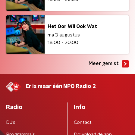
Het Oor Wil Ook Wat
ma 3 augustus
18:00 - 20:00
Meer gemist
Er is maar één NPO Radio 2
Radio
Info
DJ’s
Contact
Programma's
Download de app