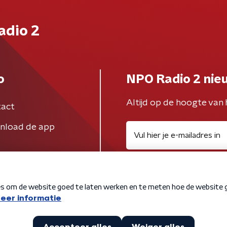
adio 2
o
NPO Radio 2 nie
Altijd op de hoogte van 
act
nload de app