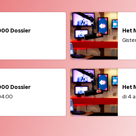
000 Dossier
Het 
Giste
000 Dossier
Het 
04:00
di 4 