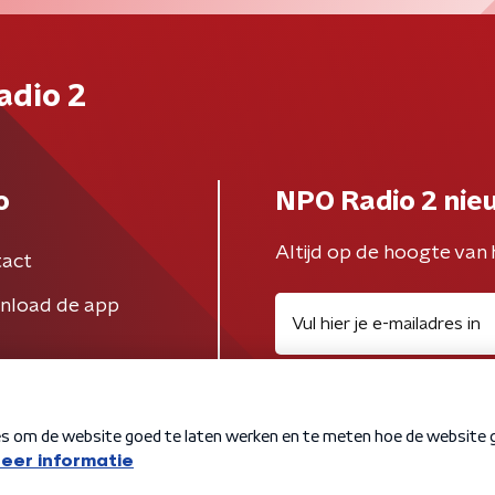
adio 2
o
NPO Radio 2 nie
Altijd op de hoogte van 
act
nload de app