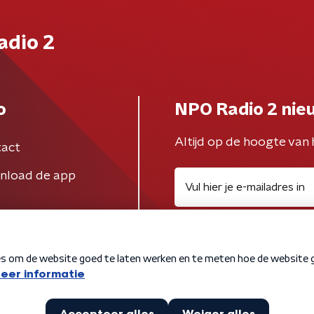
adio 2
o
NPO Radio 2 nie
Altijd op de hoogte van 
act
nload de app