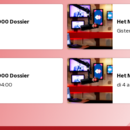
000 Dossier
Het 
Giste
000 Dossier
Het 
04:00
di 4 