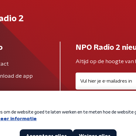
adio 2
o
NPO Radio 2 nie
Altijd op de hoogte van 
act
nload de app