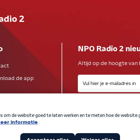
adio 2
o
NPO Radio 2 nie
Altijd op de hoogte van 
act
nload de app