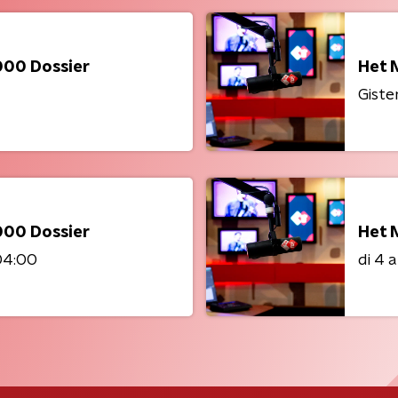
000 Dossier
Het 
Giste
000 Dossier
Het 
04:00
di 4 