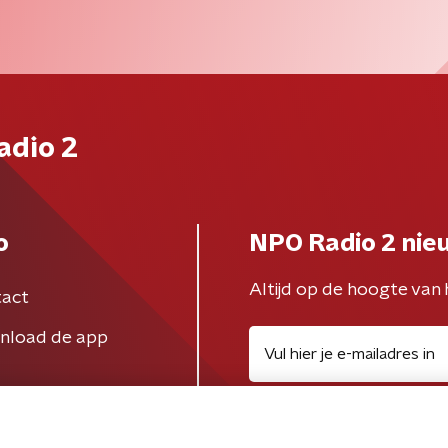
adio 2
o
NPO Radio 2 nie
Altijd op de hoogte van 
act
nload de app