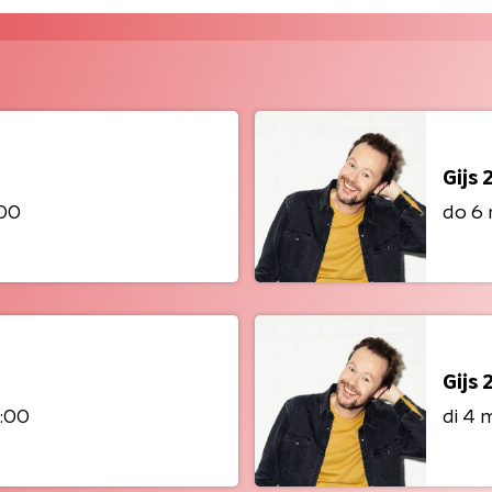
Gijs 
:00
do 6 
Gijs 
4:00
di 4 