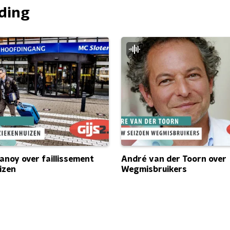
nding
anoy over faillissement
André van der Toorn over
izen
Wegmisbruikers