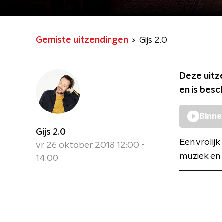
Gemiste uitzendingen
Gijs 2.0
Deze uitz
en is bes
Binne
Gijs 2.0
Een vrolij
vr 26 oktober 2018 12:00 -
muziek en 
14:00