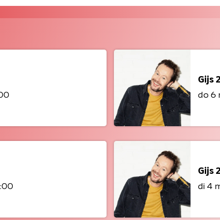
Gijs 
:00
do 6 
Gijs 
4:00
di 4 