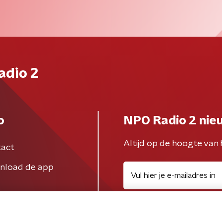
adio 2
o
NPO Radio 2 nie
Altijd op de hoogte van 
act
nload de app