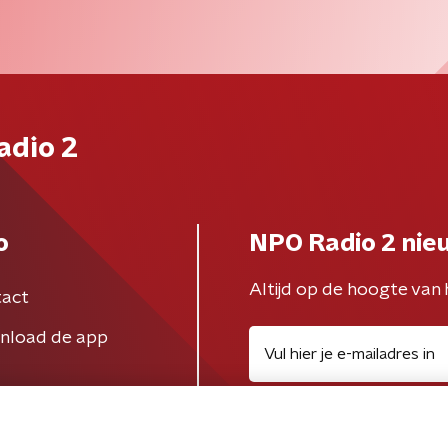
adio 2
o
NPO Radio 2 nie
Altijd op de hoogte van 
act
nload de app