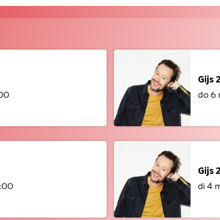
Gijs 
:00
do 6 
Gijs 
4:00
di 4 