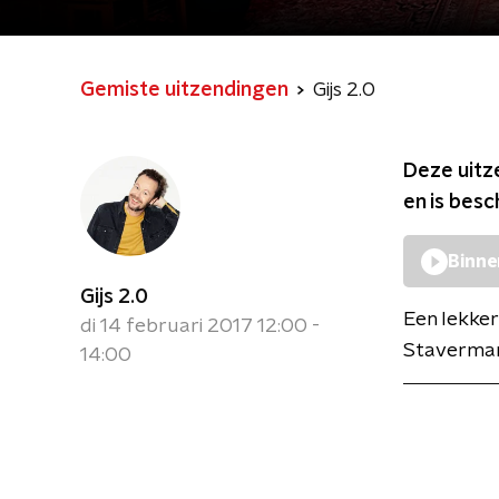
Gemiste uitzendingen
Gijs 2.0
Deze uitz
en is bes
Binne
Gijs 2.0
Een lekker
di 14 februari 2017 12:00 -
Staverman 
14:00