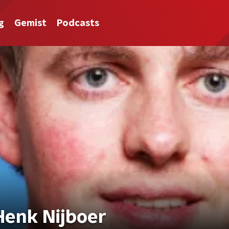
g
Gemist
Podcasts
Henk Nijboer