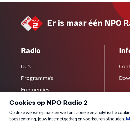
Er is maar één NPO R
Radio
Inf
DJ’s
Cont
Programma's
Dow
Frequenties
Algemene voorwaarden
Privacybeleid