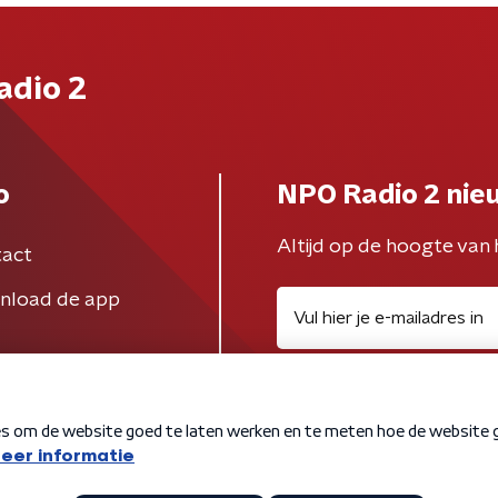
adio 2
o
NPO Radio 2 nie
Altijd op de hoogte van 
act
nload de app