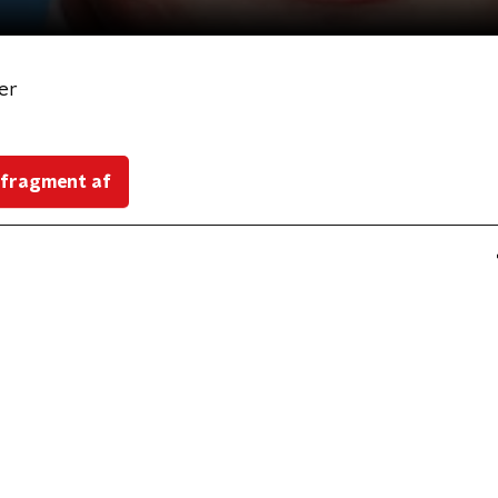
er
 fragment af