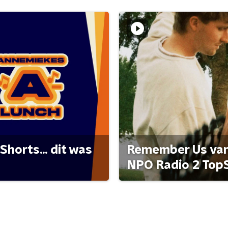
Shorts... dit was
Remember Us van 
NPO Radio 2 Top