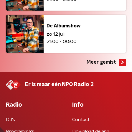
De Albumshow
zo 12 juli
21:00 - 00:00
Meer gemist
Er is maar één NPO Radio 2
Radio
Info
DJ’s
Contact
Programma's
Download de app