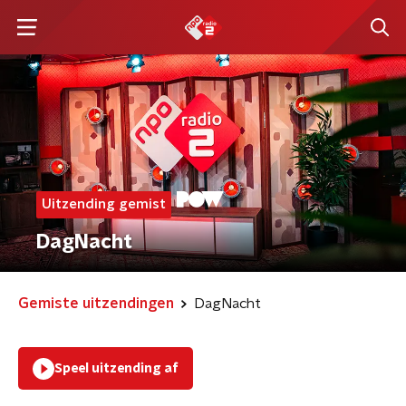
Uitzending gemist
DagNacht
Gemiste uitzendingen
DagNacht
Speel uitzending af