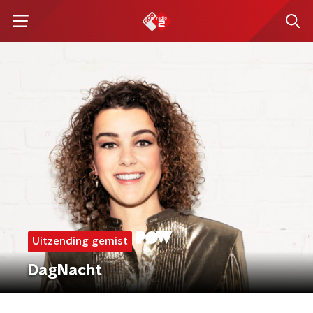
Uitzending gemist
DagNacht