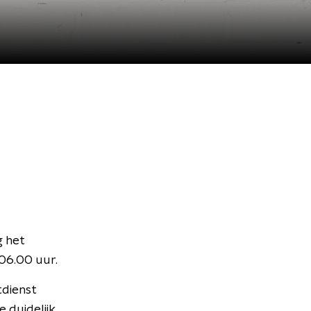
g het
06.00 uur.
tdienst
e duidelijk