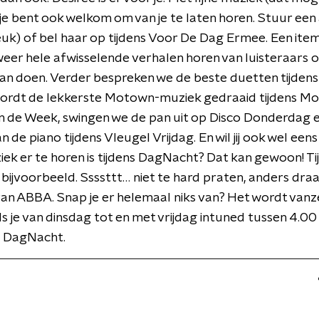
r je bent ook welkom om van je te laten horen. Stuur een
leuk) of bel haar op tijdens Voor De Dag Ermee. Een ite
weer hele afwisselende verhalen horen van luisteraars 
an doen. Verder bespreken we de beste duetten tijden
wordt de lekkerste Motown-muziek gedraaid tijdens M
n de Week, swingen we de pan uit op Disco Donderdag 
 de piano tijdens Vleugel Vrijdag. En wil jij ook wel een
ek er te horen is tijdens DagNacht? Dat kan gewoon! Ti
jn bijvoorbeeld. Ssssttt… niet te hard praten, anders draa
van ABBA. Snap je er helemaal niks van? Het wordt vanz
 als je van dinsdag tot en met vrijdag intuned tussen 4.00
s DagNacht.