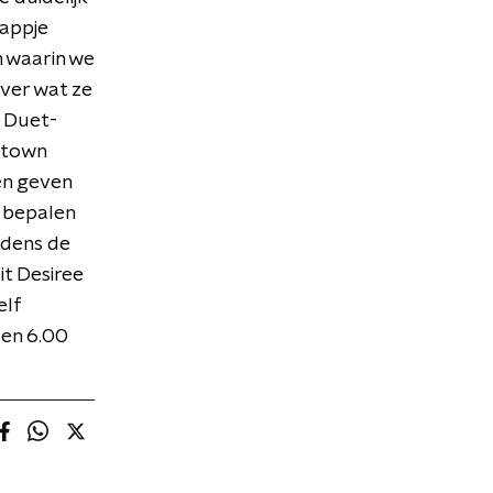
 appje
m waarin we
over wat ze
s Duet-
otown
en geven
s bepalen
jdens de
it Desiree
elf
 en 6.00