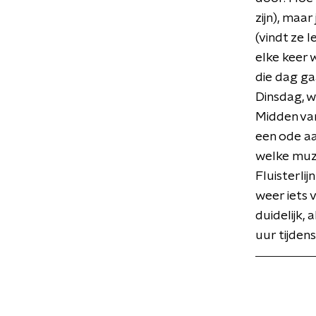
zijn), maa
(vindt ze 
elke keer 
die dag ga
Dinsdag, 
Midden va
een ode aan
welke muzi
Fluisterli
weer iets 
duidelijk,
uur tijden