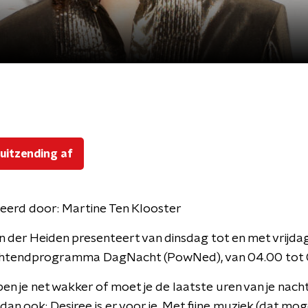
 uitzending af
eerd door:
Martine Ten Klooster
n der Heiden presenteert van dinsdag tot en met vrijda
htendprogramma DagNacht (PowNed), van 04.00 tot 
ben je net wakker of moet je de laatste uren van je nach
dan ook: Desiree is er voor je. Met fijne muziek (dat mog