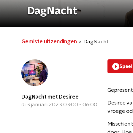
DagNacht
Gemiste uitzendingen
DagNacht
Speel
Gepresent
DagNacht met Desiree
Desiree va
di 3 januari 2023 03:00 - 06:00
vroege oc
Misschien 
door. Hoe 