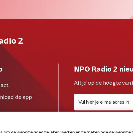
adio 2
o
NPO Radio 2 nie
Altijd op de hoogte van 
act
nload de app