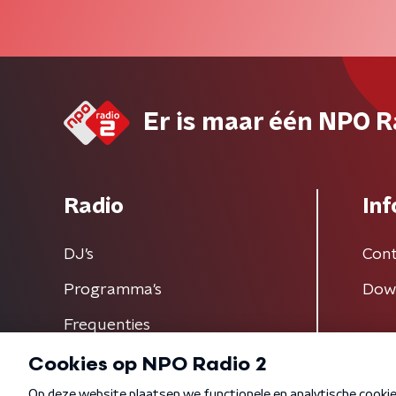
Er is maar één NPO R
Radio
Inf
DJ’s
Cont
Programma's
Dow
Frequenties