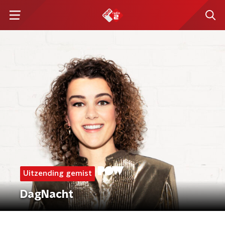
Uitzending gemist
DagNacht