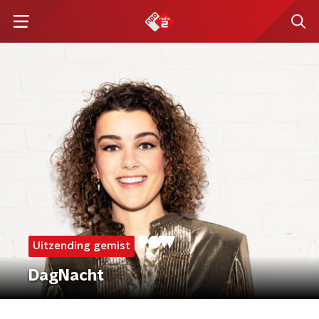
Uitzending gemist
DagNacht