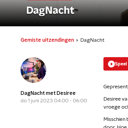
DagNacht
Gemiste uitzendingen
DagNacht
Speel
Gepresent
DagNacht met Desiree
Desiree va
do 1 juni 2023 04:00 - 06:00
vroege oc
Misschien 
door. Hoe 