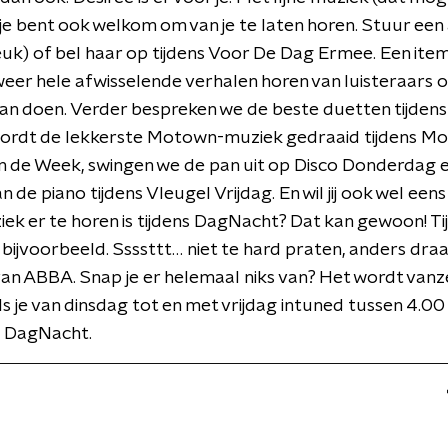
r je bent ook welkom om van je te laten horen. Stuur een
leuk) of bel haar op tijdens Voor De Dag Ermee. Een ite
weer hele afwisselende verhalen horen van luisteraars 
an doen. Verder bespreken we de beste duetten tijden
wordt de lekkerste Motown-muziek gedraaid tijdens M
n de Week, swingen we de pan uit op Disco Donderdag 
 de piano tijdens Vleugel Vrijdag. En wil jij ook wel een
ek er te horen is tijdens DagNacht? Dat kan gewoon! Ti
jn bijvoorbeeld. Ssssttt… niet te hard praten, anders draa
van ABBA. Snap je er helemaal niks van? Het wordt vanz
 als je van dinsdag tot en met vrijdag intuned tussen 4.00
s DagNacht.