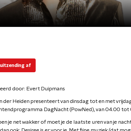
 uitzending af
eerd door:
Evert Duipmans
n der Heiden presenteert van dinsdag tot en met vrijda
htendprogramma DagNacht (PowNed), van 04.00 tot 
ben je net wakker of moet je de laatste uren van je nach
dan ook: Desiree is er voor je. Met fijne muziek (dat mog