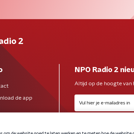
adio 2
o
NPO Radio 2 nie
Altijd op de hoogte van 
act
nload de app