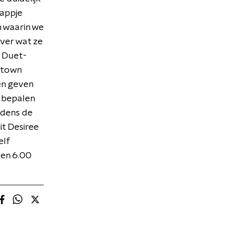
 appje
m waarin we
over wat ze
s Duet-
otown
en geven
s bepalen
jdens de
it Desiree
elf
 en 6.00