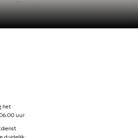
g het
06.00 uur.
tdienst
e duidelijk