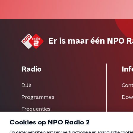
Er is maar één NPO R
Radio
Inf
DJ’s
Cont
Programma's
Dow
Frequenties