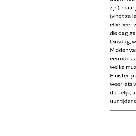
zijn), maa
(vindt ze 
elke keer 
die dag ga
Dinsdag, 
Midden va
een ode aan
welke muzi
Fluisterli
weer iets 
duidelijk,
uur tijden