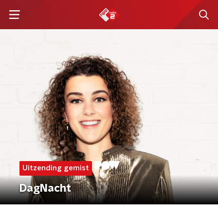
Uitzending gemist
DagNacht