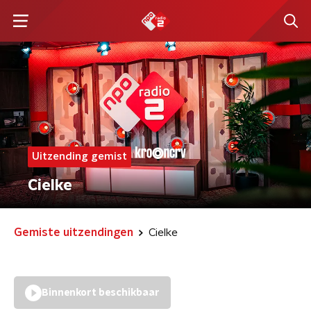
Uitzending gemist
Cielke
Gemiste uitzendingen
Cielke
Binnenkort beschikbaar