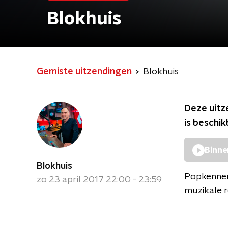
Blokhuis
Gemiste uitzendingen
Blokhuis
Deze uitz
is beschi
Binne
Blokhuis
Popkenner
zo 23 april 2017 22:00 - 23:59
muzikale r