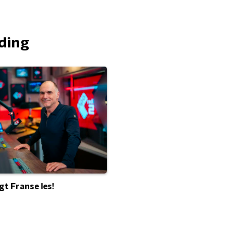
nding
jgt Franse les!