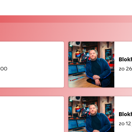
Blok
1:00
zo 26 
Blok
zo 12 