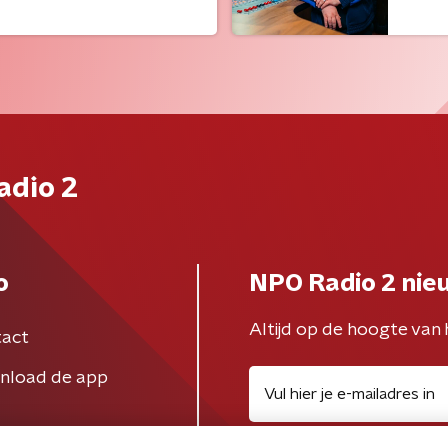
adio 2
o
NPO Radio 2 nie
Altijd op de hoogte van 
act
nload de app