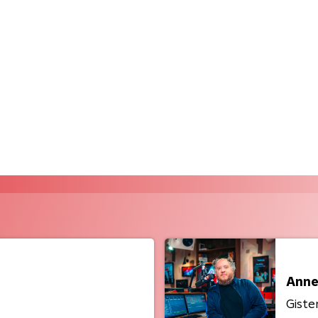
Anne
Giste