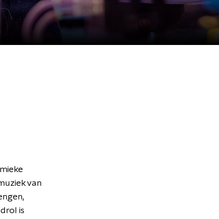
emieke
muziek van
engen,
rol is