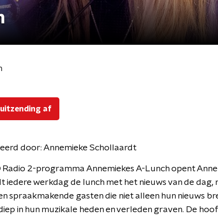
h
h
 uitzending af
eerd door:
Annemieke Schollaardt
O Radio 2-programma Annemiekes A-Lunch opent Ann
t iedere werkdag de lunch met het nieuws van de dag, 
n en spraakmakende gasten die niet alleen hun nieuws br
iep in hun muzikale heden en verleden graven. De hoofd