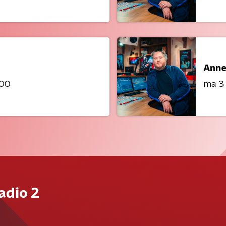
Anne
:00
ma 3
adio 2