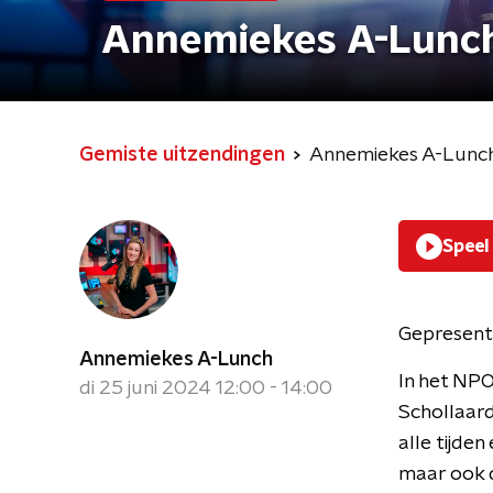
Annemiekes A-Lunc
Gemiste uitzendingen
Annemiekes A-Lunc
Speel
Gepresent
Annemiekes A-Lunch
In het NP
di 25 juni 2024 12:00 - 14:00
Schollaard
alle tijde
maar ook d