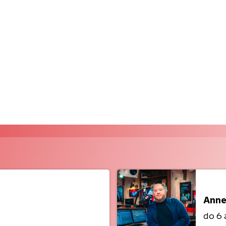
Anne
do 6