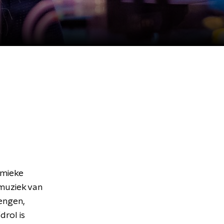
emieke
muziek van
engen,
rol is