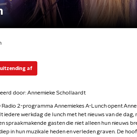
h
h
 uitzending af
eerd door:
Annemieke Schollaardt
O Radio 2-programma Annemiekes A-Lunch opent Ann
t iedere werkdag de lunch met het nieuws van de dag, 
n en spraakmakende gasten die niet alleen hun nieuws br
iep in hun muzikale heden en verleden graven. De hoofd