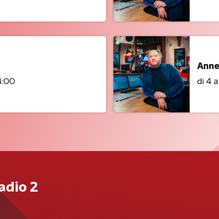
Anne
4:00
di 4 
adio 2