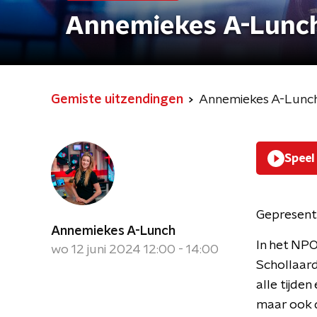
Annemiekes A-Lunc
Gemiste uitzendingen
Annemiekes A-Lunc
Speel
Gepresent
Annemiekes A-Lunch
In het NP
wo 12 juni 2024 12:00 - 14:00
Schollaard
alle tijde
maar ook d