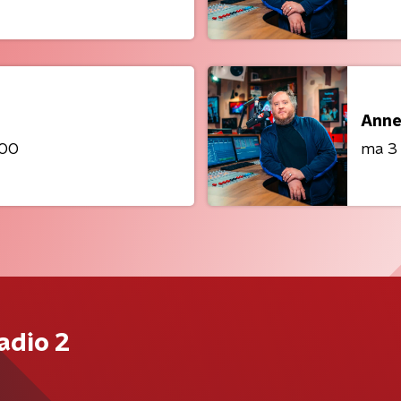
Anne
:00
ma 3
adio 2