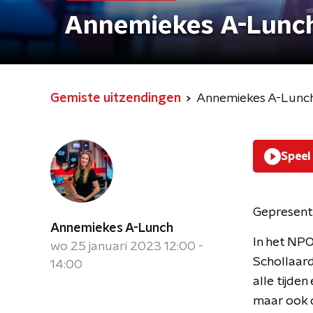
Annemiekes A-Lunc
Gemiste uitzendingen
Annemiekes A-Lunc
Speel
Gepresent
Annemiekes A-Lunch
In het NP
wo 25 januari 2023 12:00 -
Schollaard
14:00
alle tijde
maar ook d