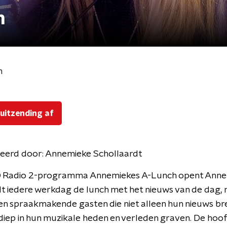
h
h
 uitzending af
eerd door:
Annemieke Schollaardt
O Radio 2-programma Annemiekes A-Lunch opent Ann
t iedere werkdag de lunch met het nieuws van de dag, 
n en spraakmakende gasten die niet alleen hun nieuws br
iep in hun muzikale heden en verleden graven. De hoofd