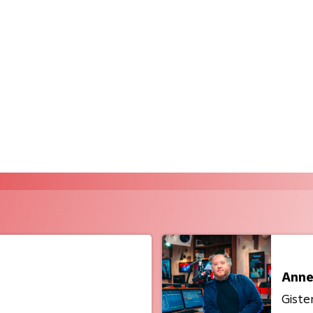
Anne
Giste