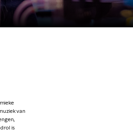
emieke
muziek van
engen,
rol is