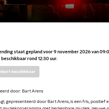
ending staat gepland voor
9 november 2026 van 09:0
s beschikbaar rond
12:30
uur.
nkort beschikbaar
eerd door:
Bart Arens
g!, gepresenteerd door Bart Arens, is een fris, positief 
d muziekprogramma met herkenbare muziek, nieuwe re