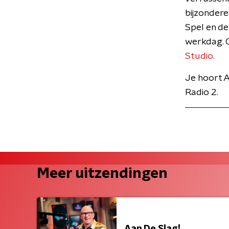
bijzondere
Spel en de
werkdag. O
Studio
.
Je hoort A
Radio 2.
Meer uitzendingen
Aan De Slag!