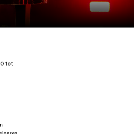
0 tot
en
leases,