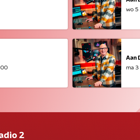
wo 5
Aan 
:00
ma 3
adio 2