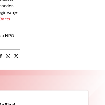
econden
gin van je
Barts
 op NPO
De Slag!