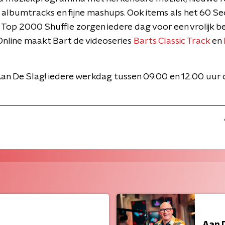
 albumtracks en fijne mashups. Ook items als het 60 S
 Top 2000 Shuffle zorgen iedere dag voor een vrolijk be
nline maakt Bart de videoseries
Barts Classic Track
en
an De Slag! iedere werkdag tussen 09.00 en 12.00 uur
Aan 