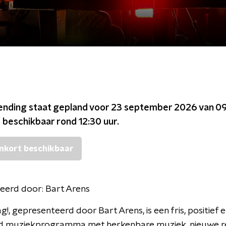
ending staat gepland voor
23 september 2026 van 09
s beschikbaar rond
12:30
uur.
nkort beschikbaar
eerd door:
Bart Arens
g!, gepresenteerd door Bart Arens, is een fris, positief 
d muziekprogramma met herkenbare muziek, nieuwe re