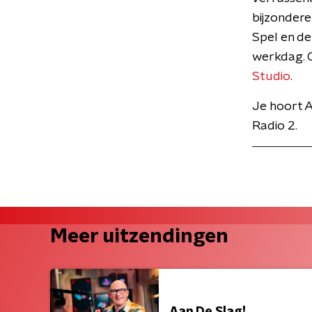
bijzondere
Spel en de
werkdag. O
Studio
.
Je hoort A
Radio 2.
Meer uitzendingen
Aan De Slag!