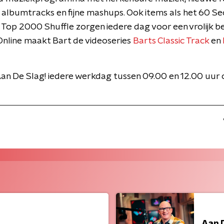
 albumtracks en fijne mashups. Ook items als het 60 S
 Top 2000 Shuffle zorgen iedere dag voor een vrolijk be
nline maakt Bart de videoseries
Barts Classic Track
en
an De Slag! iedere werkdag tussen 09.00 en 12.00 uur
Aan 