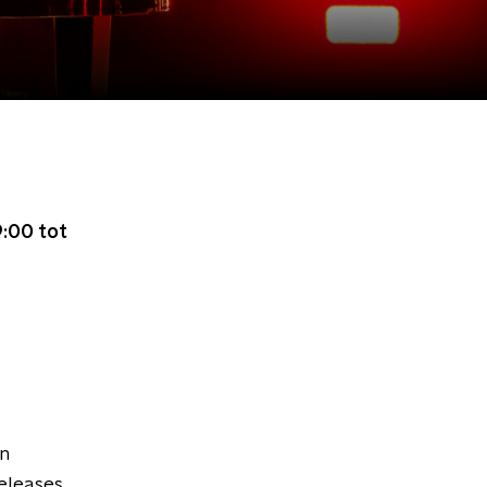
:00 tot
en
leases,