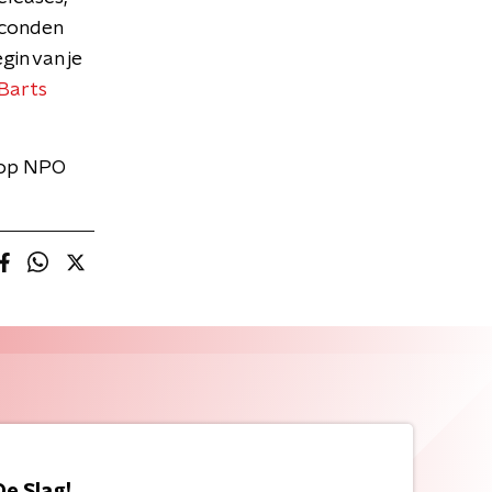
econden
gin van je
Barts
 op NPO
De Slag!