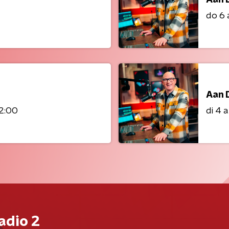
do 6
Aan 
12:00
di 4 
adio 2