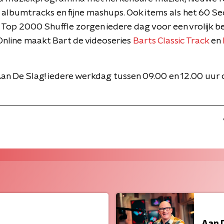
 albumtracks en fijne mashups. Ook items als het 60 S
 Top 2000 Shuffle zorgen iedere dag voor een vrolijk be
nline maakt Bart de videoseries
Barts Classic Track
en
an De Slag! iedere werkdag tussen 09.00 en 12.00 uur
Aan 