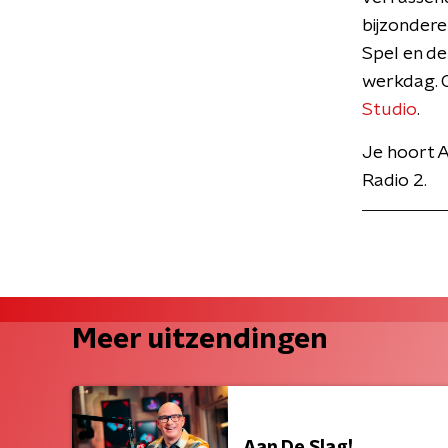
bijzondere
Spel en de
werkdag. O
Studio
.
Je hoort A
Radio 2.
Meer uitzendingen
Aan De Slag!