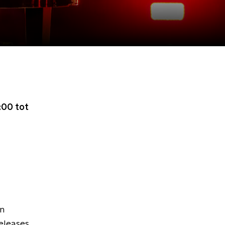
:00 tot
en
leases,