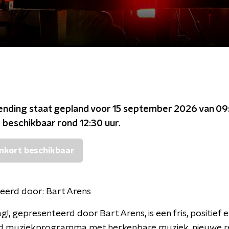
ending staat gepland voor
15 september 2026 van 09
s beschikbaar rond
12:30
uur.
nkort beschikbaar
eerd door:
Bart Arens
g!, gepresenteerd door Bart Arens, is een fris, positief 
d muziekprogramma met herkenbare muziek, nieuwe re