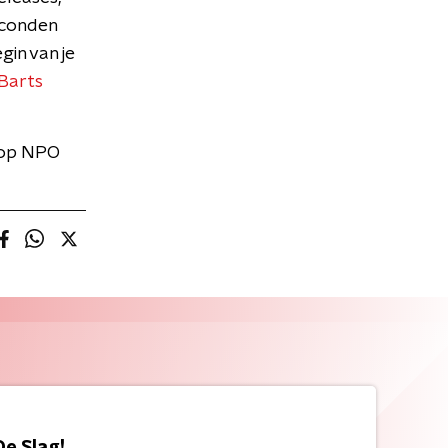
econden
gin van je
Barts
 op NPO
De Slag!