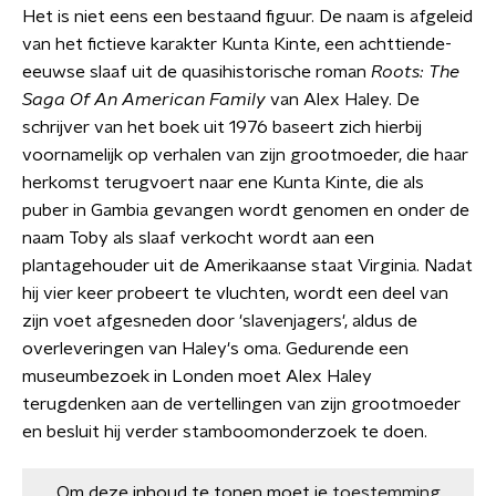
Het is niet eens een bestaand figuur. De naam is afgeleid
van het fictieve karakter Kunta Kinte, een achttiende-
eeuwse slaaf uit de quasihistorische roman
Roots: The
Saga Of An American Family
van Alex Haley. De
schrijver van het boek uit 1976 baseert zich hierbij
voornamelijk op verhalen van zijn grootmoeder, die haar
herkomst terugvoert naar ene Kunta Kinte, die als
puber in Gambia gevangen wordt genomen en onder de
naam Toby als slaaf verkocht wordt aan een
plantagehouder uit de Amerikaanse staat Virginia. Nadat
hij vier keer probeert te vluchten, wordt een deel van
zijn voet afgesneden door 'slavenjagers', aldus de
overleveringen van Haley's oma. Gedurende een
museumbezoek in Londen moet Alex Haley
terugdenken aan de vertellingen van zijn grootmoeder
en besluit hij verder stamboomonderzoek te doen.
Om deze inhoud te tonen moet je
toestemming