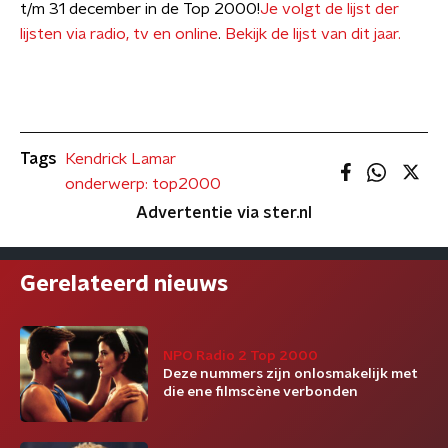
t/m 31 december in de Top 2000!
Je volgt de lijst der
lijsten via radio, tv en online
.
Bekijk de lijst van dit jaar.
Tags
Kendrick Lamar
onderwerp: top2000
Advertentie via ster.nl
Gerelateerd nieuws
NPO Radio 2 Top 2000
Deze nummers zijn onlosmakelijk met
die ene filmscène verbonden