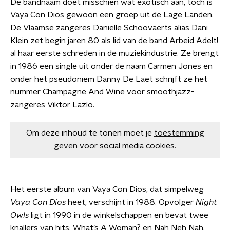
De bandnaam doet misschien wat exotisch aan, toch is
Vaya Con Dios gewoon een groep uit de Lage Landen.
De Vlaamse zangeres Danielle Schoovaerts alias Dani
Klein zet begin jaren 80 als lid van de band Arbeid Adelt!
al haar eerste schreden in de muziekindustrie. Ze brengt
in 1986 een single uit onder de naam Carmen Jones en
onder het pseudoniem Danny De Laet schrijft ze het
nummer Champagne And Wine voor smoothjazz-
zangeres Viktor Lazlo.
Om deze inhoud te tonen moet je
toestemming
geven
voor social media cookies.
Het eerste album van Vaya Con Dios, dat simpelweg
Vaya Con Dios
heet, verschijnt in 1988. Opvolger
Night
Owls
ligt in 1990 in de winkelschappen en bevat twee
knallers van hits: What’s A Woman? en Nah Neh Nah.