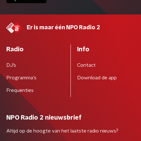
Er is maar één NPO Radio 2
Radio
Info
DJ’s
Contact
Programma's
Download de app
Frequenties
NPO Radio 2 nieuwsbrief
Altijd op de hoogte van het laatste radio nieuws?