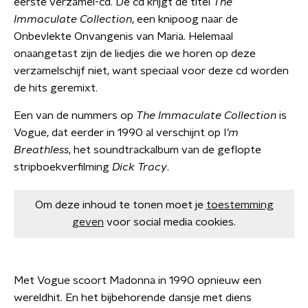
eerste verzamel-cd. De cd krijgt de titel
The
Immaculate Collection
, een knipoog naar de
Onbevlekte Onvangenis van Maria. Helemaal
onaangetast zijn de liedjes die we horen op deze
verzamelschijf niet, want speciaal voor deze cd worden
de hits geremixt.
Een van de nummers op
The Immaculate Collection
is
Vogue, dat eerder in 1990 al verschijnt op I
’m
Breathless
, het soundtrackalbum van de geflopte
stripboekverfilming
Dick Tracy
.
Om deze inhoud te tonen moet je
toestemming
geven
voor social media cookies.
Met Vogue scoort Madonna in 1990 opnieuw een
wereldhit. En het bijbehorende dansje met diens