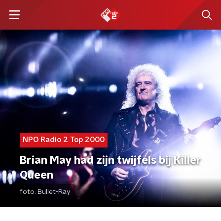
NPO Radio 2 Top 2000
Brian May had zijn twijfels bij Killer
Queen
foto:
Bullet-Ray