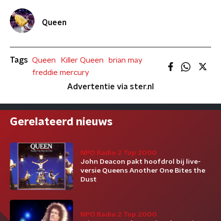
Queen
Tags
Queen
Killer Queen
brian may
freddie mercury
Advertentie via ster.nl
Gerelateerd nieuws
NPO Radio 2 Top 2000
John Deacon pakt hoofdrol bij live-
versie Queens Another One Bites the
Dust
NPO Radio 2 Top 2000