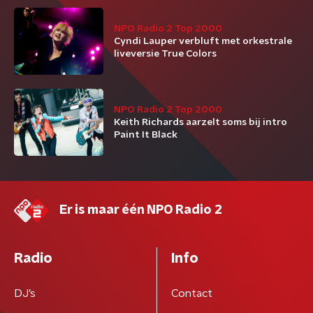
NPO Radio 2 Top 2000
Cyndi Lauper verbluft met orkestrale
liveversie True Colors
NPO Radio 2 Top 2000
Keith Richards aarzelt soms bij intro
Paint It Black
Er is maar één NPO Radio 2
Radio
Info
DJ’s
Contact