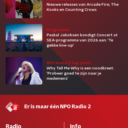
Nieuwe releases van Arcade Fire, The
Kooks en Counting Crows
Programma
Paskal Jakobsen kondigt Concert at
SEA-programma van 2026 aan: 'Te
gekke line-up'
NPO Radio 2 Top 2000
Why Tell Me Why is een noodkreet:
'Probeer goed te zijn naar je
medemens'
Er is maar één NPO Radio 2
Radio
Info