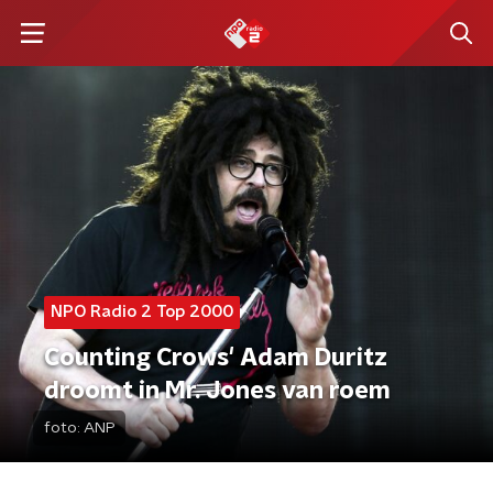
NPO Radio 2 Top 2000
Counting Crows' Adam Duritz
droomt in Mr. Jones van roem
foto:
ANP