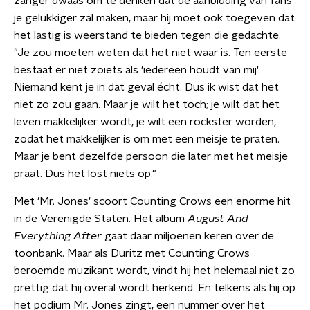
zanger dwaas om te denken dat de aanbidding van fans
je gelukkiger zal maken, maar hij moet ook toegeven dat
het lastig is weerstand te bieden tegen die gedachte.
"Je zou moeten weten dat het niet waar is. Ten eerste
bestaat er niet zoiets als 'iedereen houdt van mij'.
Niemand kent je in dat geval écht. Dus ik wist dat het
niet zo zou gaan. Maar je wilt het toch; je wilt dat het
leven makkelijker wordt, je wilt een rockster worden,
zodat het makkelijker is om met een meisje te praten.
Maar je bent dezelfde persoon die later met het meisje
praat. Dus het lost niets op."
Met 'Mr. Jones' scoort Counting Crows een enorme hit
in de Verenigde Staten. Het album
August And
Everything After
gaat daar miljoenen keren over de
toonbank. Maar als Duritz met Counting Crows
beroemde muzikant wordt, vindt hij het helemaal niet zo
prettig dat hij overal wordt herkend. En telkens als hij op
het podium Mr. Jones zingt, een nummer over het