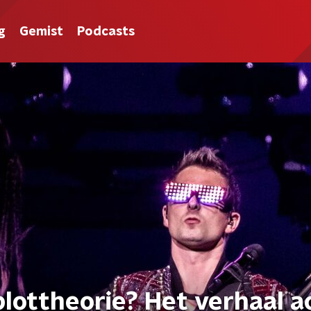
g
Gemist
Podcasts
lottheorie? Het verhaal a