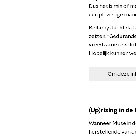
Dus het is min of 
een plezierige manie
Bellamy dacht dat 
zetten. "Gedurende
vreedzame revolutie
Hopelijk kunnen w
Om deze in
(Up)rising in d
Wanneer Muse in de
herstellende van de