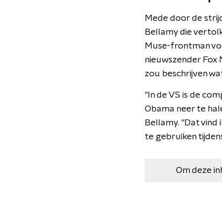
Mede door de strij
Bellamy die vertol
Muse-frontman voo
nieuwszender Fox Ne
zou beschrijven wa
"In de VS is de c
Obama neer te hale
Bellamy. "Dat vind
te gebruiken tijden
Om deze in