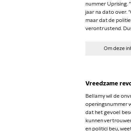
nummer Uprising. "I
jaar na dato over.
maar dat de politie
verontrustend. Dus
Om deze in
Vreedzame revo
Bellamy wil de onvr
openingsnummer wo
dat het gevoel bes
kunnen vertrouwen",
en politici beu, wee