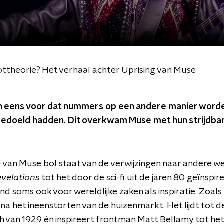
ttheorie? Het verhaal achter Uprising van Muse
n eens voor dat nummers op een andere manier word
 bedoeld hadden. Dit overkwam Muse met hun strijdb
van Muse bol staat van de verwijzingen naar andere we
evelations
tot het door de sci-fi uit de jaren 80 geïnspi
and soms ook voor wereldlijke zaken als inspiratie. Zoals 
na het ineenstorten van de huizenmarkt. Het lijdt tot d
h van 1929 én inspireert frontman Matt Bellamy tot het 