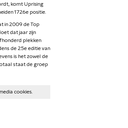
rdt, komt Uprising
eiden 1726e positie.
at in 2009 de Top
t dat jaar zijn
ijfhonderd plekken
ens de 25e editie van
evens is het zowel de
totaal staat de groep
media cookies.