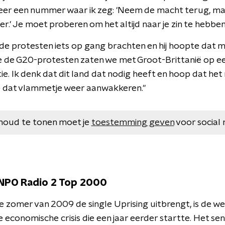
meer een nummer waar ik zeg: 'Neem de macht terug, ma
r.' Je moet proberen om het altijd naar je zin te hebben, 
de protesten iets op gang brachten en hij hoopte dat m
 de G20-protesten zaten we met Groot-Brittanië op ee
. Ik denk dat dit land dat nodig heeft en hoop dat het 
e dat vlammetje weer aanwakkeren."
houd te tonen moet je
toestemming geven
voor social 
e NPO Radio 2 Top 2000
 zomer van 2009 de single Uprising uitbrengt, is de w
 economische crisis die een jaar eerder startte. Het se