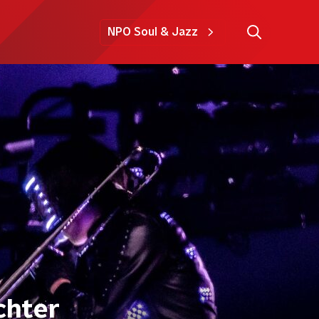
NPO Soul & Jazz
chter