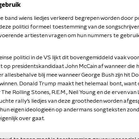
gebruik
ge band wiens liedjes verkeerd begrepen worden door pol
t deze politici formeel toestemming van de songschrijve
tvoerende artiesten vragen om hun nummers te gebruik
einse politici in de VS lijkt dit bovengemiddeld vaak vo
op presidentskandidaat John McCain af wanneer die hu
er allesbehalve blij mee wanneer George Bush zijn hit D
te winnen. Donald Trump maakt het helemaal bont, want 
r The Rolling Stones, R.E.M., Neil Young en de erven va
ruchte rally’s liedjes van deze grootheden worden afge
ci hun eigen ideologieën op andermans songteksten zond
igenlijk over gaat.