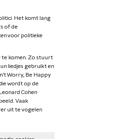
itici. Het komt lang
rs of de
en voor politieke
or te komen. Zo stuurt
n liedjes gebruikt en
on’t Worry, Be Happy
die wordt op de
n Leonard Cohen
speeld. Vaak
er uit te vogelen