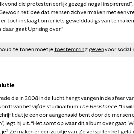
k vond die protesten eerlijk gezegd nogal inspirerend",
 "Gewoon het idee dat mensen zich vermaken met een v
 er toch in slaagt om er iets gewelddadigs van te maken,
 daar gaat Uprising over."
houd te tonen moet je
toestemming geven
voor social 
lutie
ede die in 2008 in de lucht hangt vangen in de sfeer van
rdt van het vijfde studioalbum
The Resistance
. "Ik wi
chrijft dat je een oor aangenaaid bent door de mensen 
 legt hij uit. "Het somt op waar dit album over gaat. We 
t je? Ze maken er een zooitje van. Ze verspillen het geld 