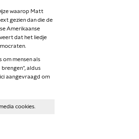
wijze waarop Matt
ext gezien dan die de
tse Amerikaanse
eert dat het liedje
emocraten.
s om mensen als
 brengen", aldus
itici aangevraagd om
media cookies.