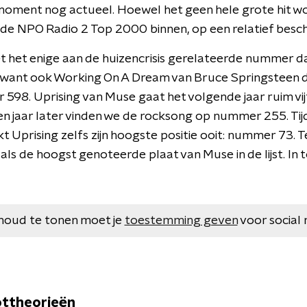
oment nog actueel. Hoewel het geen hele grote hit wo
 de NPO Radio 2 Top 2000 binnen, op een relatief besch
iet het enige aan de huizencrisis gerelateerde nummer d
ant ook Working On A Dream van Bruce Springsteen doe
 598. Uprising van Muse gaat het volgende jaar ruim v
 jaar later vinden we de rocksong op nummer 255. Tijd
 Uprising zelfs zijn hoogste positie ooit: nummer 73. T
ls de hoogst genoteerde plaat van Muse in de lijst. In 
houd te tonen moet je
toestemming geven
voor social 
ttheorieën