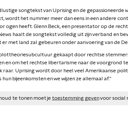
dlustige songtekst van Uprising en de gepassioneerde 
kt, wordt het nummer meer dan eens in een andere cont
r ogen heeft. Glenn Beck, een presentator op de rech
ws haalt de songtekst volledig uit zijn verband en bew
t er met land zal gebeuren onder aanvoering van de D
omplottheoriesubcultuur gekaapt door rechtse stemmer
n en om het rechtse libertarisme naar de voorgrond te
 ik raar. Uprising wordt door heel veel Amerikaanse pol
s hun bijeenkomsten en we wijzen ze allemaal af."
houd te tonen moet je
toestemming geven
voor social 