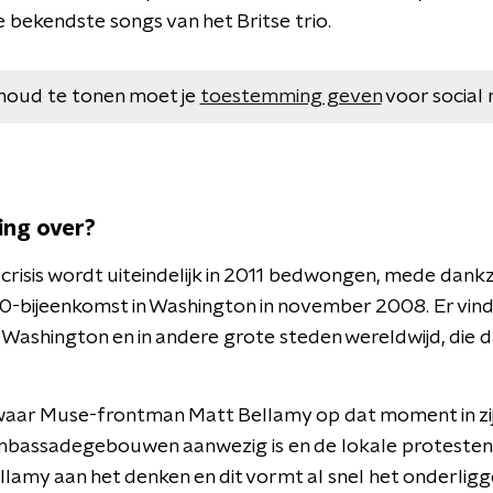
e bekendste songs van het Britse trio.
houd te tonen moet je
toestemming geven
voor social 
ing over?
isis wordt uiteindelijk in 2011 bedwongen, mede dankzij e
0-bijeenkomst in Washington in november 2008. Er vi
n Washington en in andere grote steden wereldwijd, die
waar Muse-frontman Matt Bellamy op dat moment in zi
ambassadegebouwen aanwezig is en de lokale proteste
llamy aan het denken en dit vormt al snel het onderli