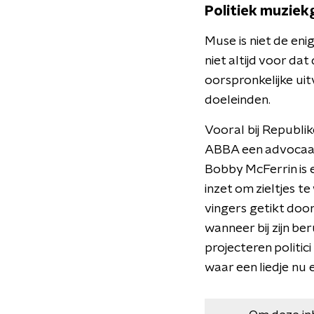
Politiek muziek
Muse is niet de eni
niet altijd voor da
oorspronkelijke ui
doeleinden.
Vooral bij Republik
ABBA een advocaat 
Bobby McFerrin is 
inzet om zieltjes 
vingers getikt doo
wanneer bij zijn be
projecteren politi
waar een liedje nu e