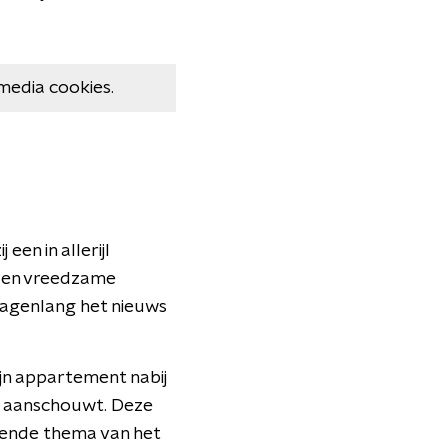
media cookies.
en in allerijl
nden vreedzame
 dagenlang het nieuws
jn appartement nabij
n aanschouwt. Deze
ggende thema van het