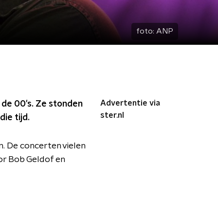
foto:
ANP
Advertentie via
 de 00's. Ze stonden
ster.nl
ie tijd.
n. De concerten vielen
oor Bob Geldof en