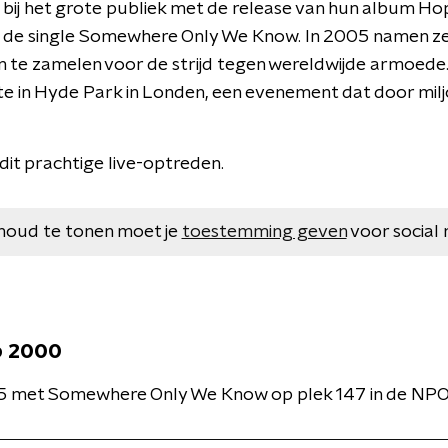
bij het grote publiek met de release van hun album Hop
 de single Somewhere Only We Know. In 2005 namen ze 
n te zamelen voor de strijd tegen wereldwijde armoede
e in Hyde Park in Londen, een evenement dat door mi
 dit prachtige live-optreden.
houd te tonen moet je
toestemming geven
voor social 
p 2000
25 met Somewhere Only We Know op plek 147 in de NP