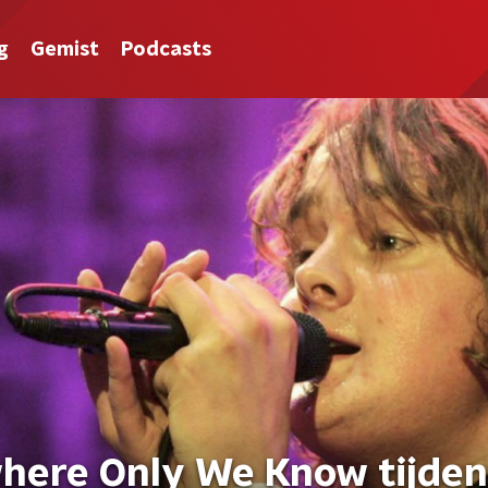
g
Gemist
Podcasts
here Only We Know tijden