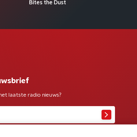
Bites the Dust
uwsbrief
het laatste radio nieuws?