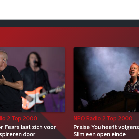
io 2 Top 2000
NPO Radio 2 Top 2000
r Fears laat zich voor
Praise You heeft volgen
nspireren door
Slim een open einde