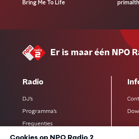
Bring Me To Life
primalt
Er is maar één NPO R
Radio
Inf
DJ’s
Cont
Programma's
Dow
Frequenties