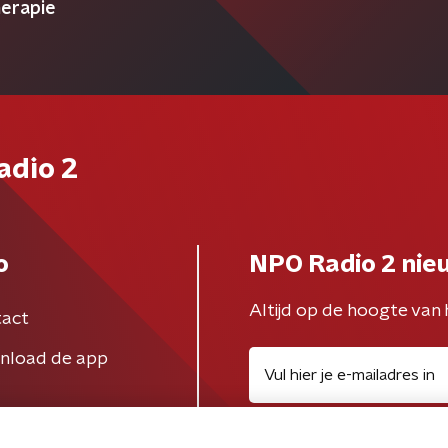
herapie
adio 2
o
NPO Radio 2 nie
Altijd op de hoogte van 
act
nload de app