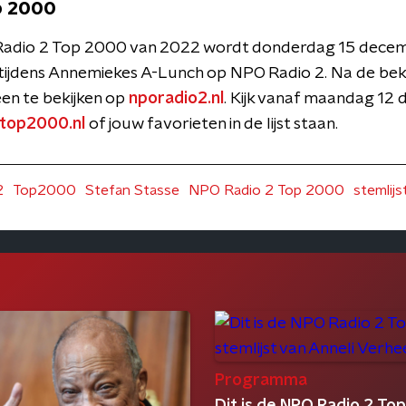
p 2000
Radio 2 Top 2000 van 2022 wordt donderdag 15 decem
tijdens Annemiekes A-Lunch op NPO Radio 2. Na de be
een te bekijken op
nporadio2.nl
. Kijk vanaf maandag 12
etop2000.nl
of jouw favorieten in de lijst staan.
2
Top2000
Stefan Stasse
NPO Radio 2 Top 2000
stemlijs
Programma