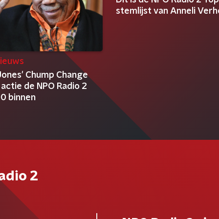
Dit is de NPO Radio 2 To
stemlijst van Anneli Ver
ieuws
Jones' Chump Change
 actie de NPO Radio 2
0 binnen
adio 2