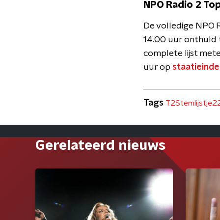
NPO Radio 2 To
De volledige NPO 
14.00 uur onthuld 
complete lijst met
uur op
staatieind
Tags
T2Stemlijstje2
Gerelateerd nieuws