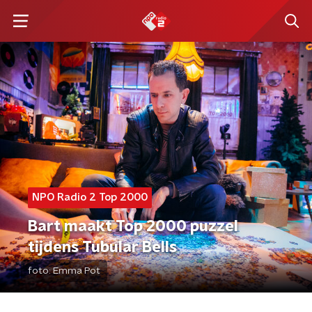
NPO Radio 2 Top 2000
Bart maakt Top 2000 puzzel
tijdens Tubular Bells
foto:
Emma Pot