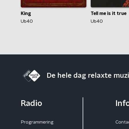
King
Tell me is it true
Ub40
Ub40
De hele dag relaxte muz
Radio
Inf
Programmering
Conta