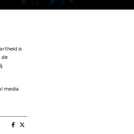
rtheid is
e de
j.
al media