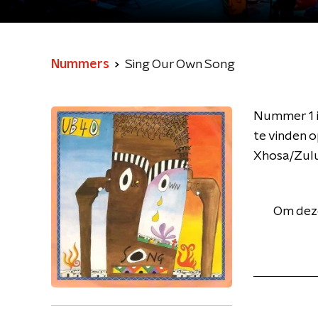
Nummers
Sing Our Own Song
Nummer 1 in
te vinden 
Xhosa/Zulu
Om deze