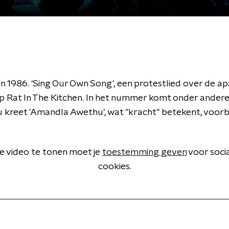
 1986. 'Sing Our Own Song', een protestlied over de apa
op Rat In The Kitchen. In het nummer komt onder ander
 kreet 'Amandla Awethu', wat "kracht" betekent, voorbi
 video te tonen moet je
toestemming geven
voor soci
cookies.