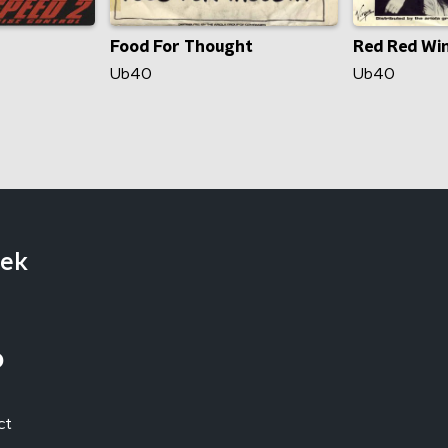
Food For Thought
Red Red Wi
Ub40
Ub40
iek
o
ct