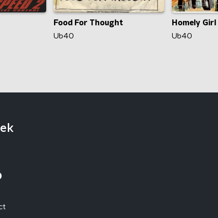
Homely Girl
Food For Thought
Ub40
Ub40
iek
o
ct