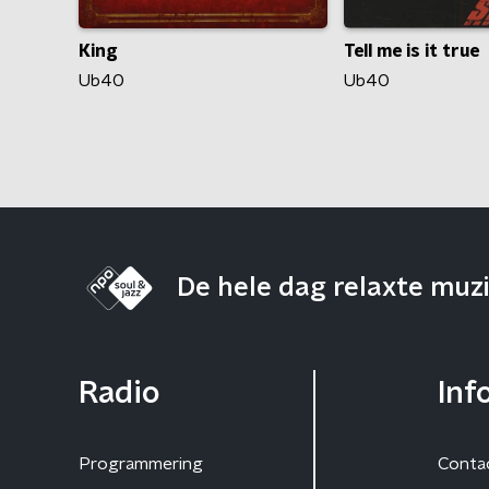
King
Tell me is it true
Ub40
Ub40
De hele dag relaxte muz
Radio
Inf
Programmering
Conta