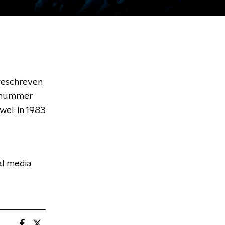
geschreven
t nummer
wel: in 1983
al media