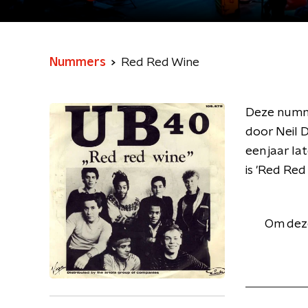
Nummers
Red Red Wine
Deze numme
door Neil 
een jaar la
is 'Red Red
Om deze