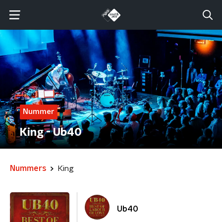
Nummer
King - Ub40
Nummers
King
Ub40