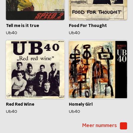
Tell me is it true
Food For Thought
Ub40
Ub40
Red Red Wine
Homely Girl
Ub40
Ub40
Meer nummers