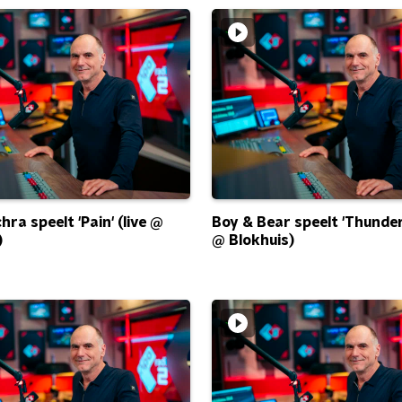
ra speelt 'Pain' (live @
Boy & Bear speelt 'Thunder'
)
@ Blokhuis)