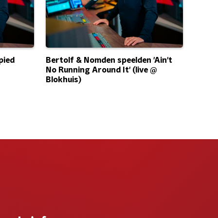
pied
Bertolf & Nomden speelden 'Ain't
No Running Around It' (live @
Blokhuis)