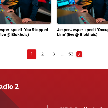
sper speelt 'You Stopped
JesperJesper speelt 'Occu
live @ Blokhuis)
Line' (live @ Blokhuis)
1
2
3
…
53
adio 2