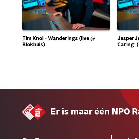
Tim Knol - Wanderings (live @
JesperJe
Blokhuis)
Caring' (
Er is maar één NPO R