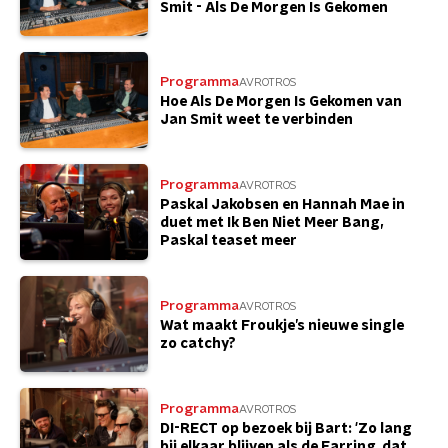
Smit - Als De Morgen Is Gekomen
Programma
AVROTROS
Hoe Als De Morgen Is Gekomen van
Jan Smit weet te verbinden
Programma
AVROTROS
Paskal Jakobsen en Hannah Mae in
duet met Ik Ben Niet Meer Bang,
Paskal teaset meer
Programma
AVROTROS
Wat maakt Froukje’s nieuwe single
zo catchy?
Programma
AVROTROS
DI-RECT op bezoek bij Bart: 'Zo lang
bij elkaar blijven als de Earring, dat