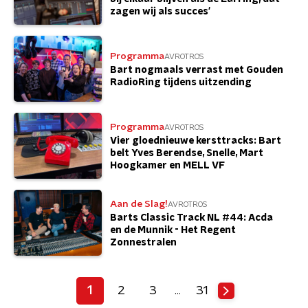
zagen wij als succes'
Programma
AVROTROS
Bart nogmaals verrast met Gouden
RadioRing tijdens uitzending
Programma
AVROTROS
Vier gloednieuwe kersttracks: Bart
belt Yves Berendse, Snelle, Mart
Hoogkamer en MELL VF
Aan de Slag!
AVROTROS
Barts Classic Track NL #44: Acda
en de Munnik - Het Regent
Zonnestralen
1
2
3
31
…