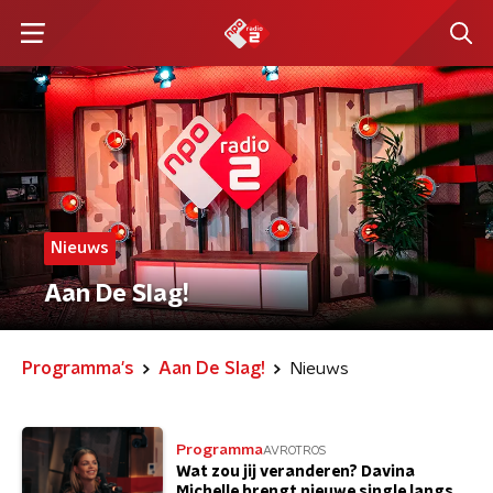
Nieuws
Aan De Slag!
Programma's
Aan De Slag!
Nieuws
Programma
AVROTROS
Wat zou jij veranderen? Davina
Michelle brengt nieuwe single langs