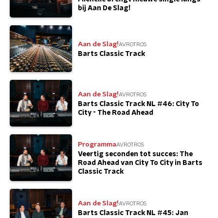
bij Aan De Slag!
Aan de Slag!
AVROTROS
Barts Classic Track
Aan de Slag!
AVROTROS
Barts Classic Track NL #46: City To
City - The Road Ahead
Programma
AVROTROS
Veertig seconden tot succes: The
Road Ahead van City To City in Barts
Classic Track
Aan de Slag!
AVROTROS
Barts Classic Track NL #45: Jan