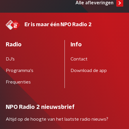
Alle afleveringen
Er is maar één NPO Radio 2
Radio
Info
DJ’s
Contact
Programma's
Download de app
Frequenties
NPO Radio 2 nieuwsbrief
Altijd op de hoogte van het laatste radio nieuws?