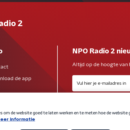
adio 2
o
NPO Radio 2 nie
Altijd op de hoogte van 
act
nload de app