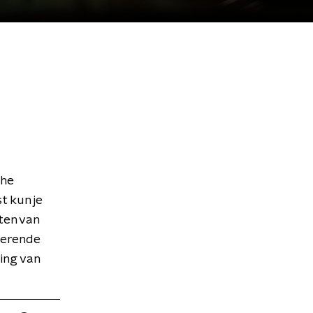
che
t kun je
ten van
roerende
ing van