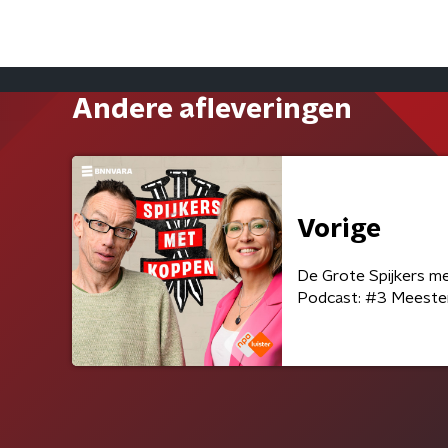
Andere afleveringen
Vorige
De Grote Spijkers m
Podcast: #3 Meeste