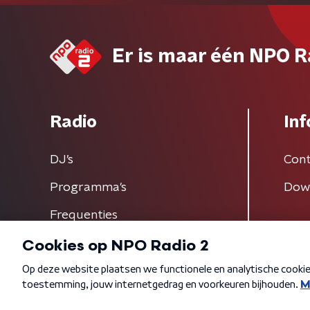
Er is maar één NPO R
Radio
Inf
DJ’s
Cont
Programma's
Dow
Frequenties
Algemene voorwaarden
Privacybeleid