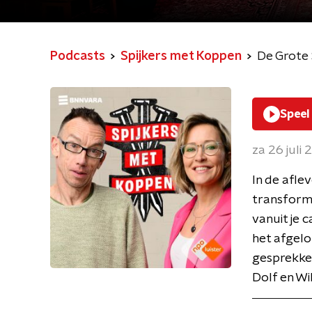
Podcasts
Spijkers met Koppen
De Grote 
Speel
za 26 juli
In de aflev
transforma
vanuit je 
het afgelo
gesprekken
Dolf en Wil