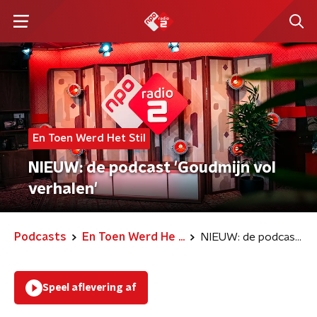
En Toen Werd Het Stil
NIEUW: de podcast 'Goudmijn vol
verhalen'
Podcasts
En Toen Werd He ...
NIEUW: de podcast 'Goudmijn vol verhalen'
Speel aflevering af