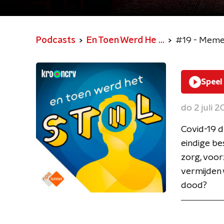
Podcasts
En Toen Werd He ...
#19 - Meme
Speel
do 2 juli 
Covid-19 
eindige be
zorg, voo
vermijden w
dood?