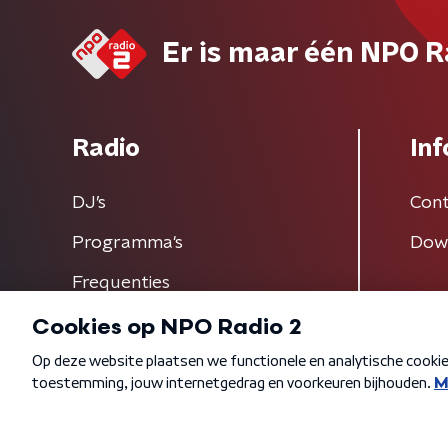
Er is maar één NPO R
Radio
Inf
DJ’s
Cont
Programma's
Dow
Frequenties
Algemene voorwaarden
Privacybeleid