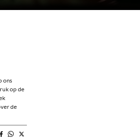
p ons
druk op de
ek
over de