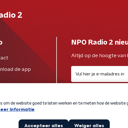
adio 2
o
NPO Radio 2 nie
Altijd op de hoogte van 
act
nload de app