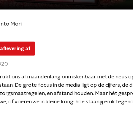
nto Mori
 aflevering af
2020
drukt ons al maandenlang onmiskenbaar met de neus o
staan. De grote focus in de media ligt op de cijfers, de 
rzorgsmaatregelen, en afstand houden. Maar hét gespr
e, of voeren we in kleine kring: hoe staan jij en ik tegen