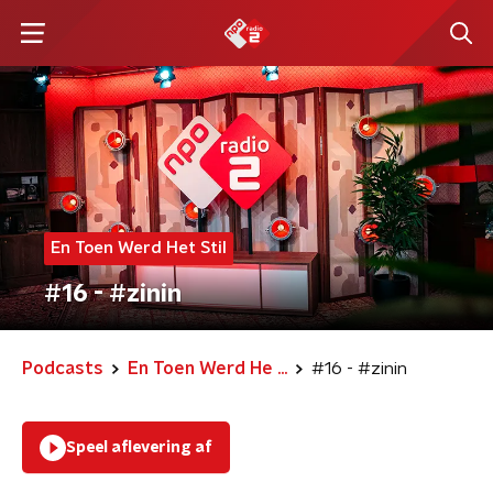
En Toen Werd Het Stil
#16 - #zinin
Podcasts
En Toen Werd He ...
#16 - #zinin
Speel aflevering af